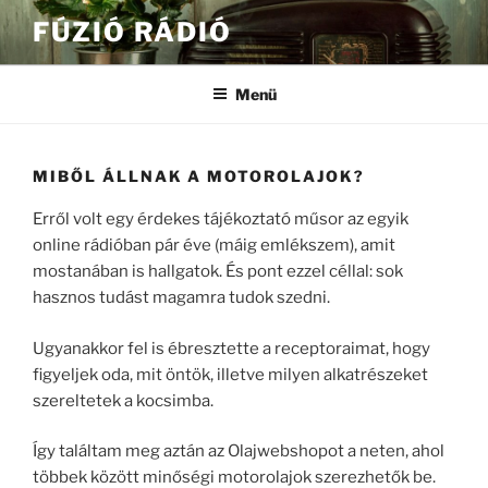
Tartalomhoz
FÚZIÓ RÁDIÓ
Menü
MIBŐL ÁLLNAK A MOTOROLAJOK?
Erről volt egy érdekes tájékoztató műsor az egyik
online rádióban pár éve (máig emlékszem), amit
mostanában is hallgatok. És pont ezzel céllal: sok
hasznos tudást magamra tudok szedni.
Ugyanakkor fel is ébresztette a receptoraimat, hogy
figyeljek oda, mit öntök, illetve milyen alkatrészeket
szereltetek a kocsimba.
Így találtam meg aztán az Olajwebshopot a neten, ahol
többek között minőségi motorolajok szerezhetők be.